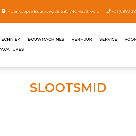
Hoenkoopse Buurtweg 28, 2851 AK, Haastrecht
+31 (0)182 3
ECHNIEK
BOUWMACHINES
VERHUUR
SERVICE
VOO
 VACATURES
SLOOTSMID