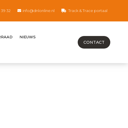
8 39 32
info@dnlonline.nl
Track & Trace portaal
RRAAD
NIEUWS
CONTACT