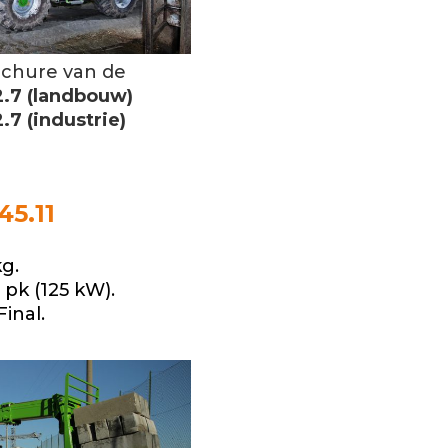
ochure van de
.7 (landbouw)
7 (industrie)
5.11
g.
pk (125 kW).
inal.