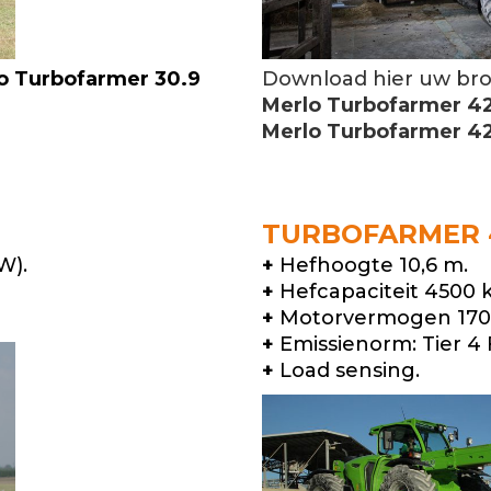
o Turbofarmer 30.9
Download hier uw br
Merlo Turbofarmer 42
Merlo Turbofarmer 42.
TURBOFARMER 4
W).
+
Hefhoogte 10,6 m.
+
Hefcapaciteit 4500 k
+
Motorvermogen 170 
+
Emissienorm: Tier 4 F
+
Load sensing.