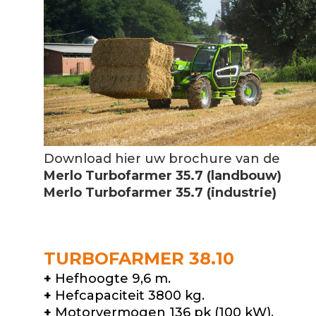
Download hier uw brochure van de
Merlo Turbofarmer 35.7 (landbouw)
Merlo Turbofarmer 35.7 (industrie)
TURBOFARMER 38.10
+
Hefhoogte 9,6 m.
+
Hefcapaciteit 3800 kg.
+
Motorvermogen 136 pk (100 kW).