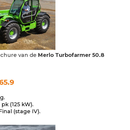
ochure van de
Merlo Turbofarmer 50.8
65.9
g.
pk (125 kW).
inal (stage IV).