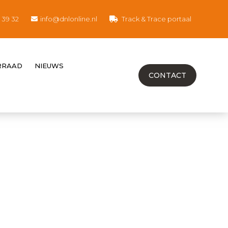
8 39 32
info@dnlonline.nl
Track & Trace portaal
RRAAD
NIEUWS
CONTACT