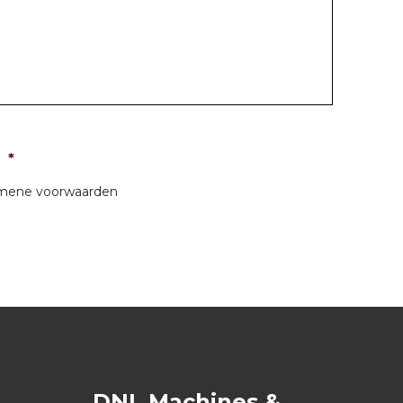
n
*
emene voorwaarden
DNL Machines &