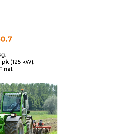
0.7
kg.
pk (125 kW).
inal.