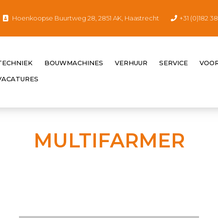
Hoenkoopse Buurtweg 28, 2851 AK, Haastrecht
+31 (0)182 3
ECHNIEK
BOUWMACHINES
VERHUUR
SERVICE
VOO
 VACATURES
MULTIFARMER