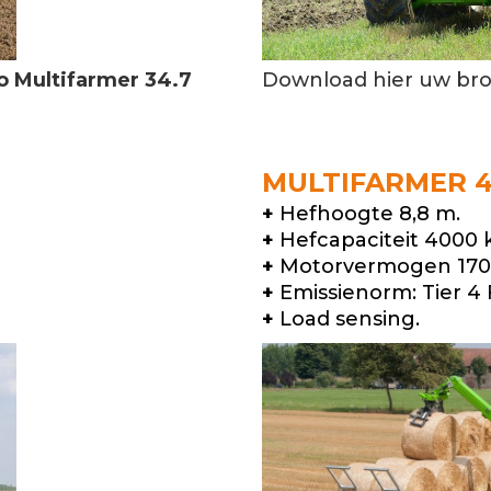
o Multifarmer 34.7
Download hier uw br
MULTIFARMER 4
+
Hefhoogte 8,8 m.
+
Hefcapaciteit 4000 
+
Motorvermogen 170 
+
Emissienorm: Tier 4 F
+
Load sensing.