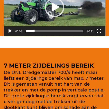
00:00
00:21
7 METER ZIJDELINGS BEREIK
De DNL Dredgemaster 700/9 heeft maar
liefst een zijdelings bereik van max. 7 meter.
Dit is gemeten vanuit het hart van de
trekker en met de pomp in verticale positie.
Dit grote zijdelingse bereik zorgt ervoor dat
u ver genoeg met de trekker uit de
slootkant kunt blijven om schade aan de