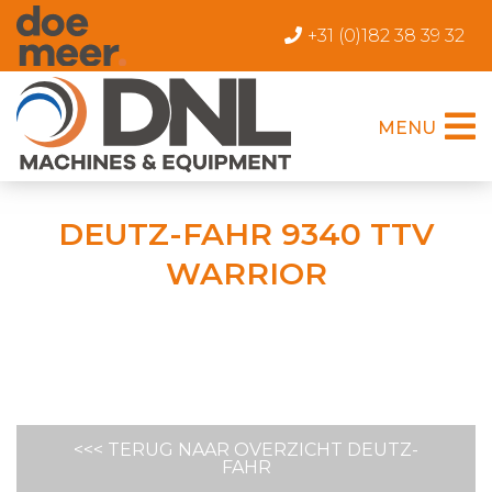
+31 (0)182 38 39 32
MENU
DEUTZ-FAHR 9340 TTV
WARRIOR
<<< TERUG NAAR OVERZICHT DEUTZ-
FAHR