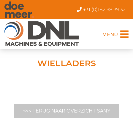
+31 (0)182 38 39 32
MENU
WIELLADERS
<<< TERUG NAAR OVERZICHT SANY