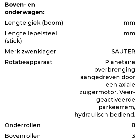
Boven- en
onderwagen:
Lengte giek (boom)
mm
Lengte lepelsteel
mm
(stick)
Merk zwenklager
SAUTER
Rotatieapparaat
Planetaire
overbrenging
aangedreven door
een axiale
zuigermotor. Veer-
geactiveerde
parkeerrem,
hydraulisch bediend.
Onderrollen
8
Bovenrollen
3