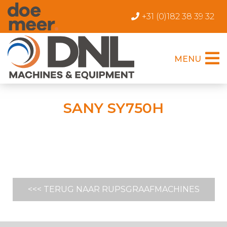
+31 (0)182 38 39 32
MENU
SANY SY750H
<<< TERUG NAAR RUPSGRAAFMACHINES