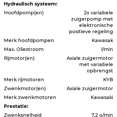
Hydraulisch systeem:
Hoofdpomp(en)
2x variabele
zuigerpomp met
elektronische
positieve regeling
Merk hoofdpompen
Kawasak
Max. Oliestroom
l/min
Rijmotor(en)
Axiale zuigermotor
met variabele
opbrengst
Merk rijmotoren
KYB
Zwenkmotor(en)
Axiale zuigermotor
Merk zwenkmotoren
Kawasaki
Prestatie:
Zwenksnelheid
7,2 o/min