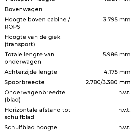
Bovenwagen
Hoogte boven cabine /
3.795 mm
ROPS
Hoogte van de giek
(transport)
Totale lengte van
5.986 mm
onderwagen
Achterzijde lengte
4.175 mm
Spoorbreedte
2.780/3.380 mm
Onderwagenbreedte
n.v.t.
(blad)
Horizontale afstand tot
n.v.t.
schuifblad
Schuifblad hoogte
n.v.t.