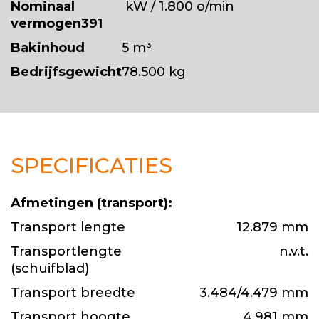
Nominaal
kW / 1.800 o/min
vermogen391
Bakinhoud
5 m³
Bedrijfsgewicht
78.500 kg
SPECIFICATIES
Afmetingen (transport):
Transport lengte
12.879 mm
Transportlengte
n.v.t.
(schuifblad)
Transport breedte
3.484/4.479 mm
Transport hoogte
4.981 mm