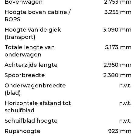
Bovenwagen
2.753 mm
Hoogte boven cabine /
3.255 mm
ROPS
Hoogte van de giek
3.090 mm
(transport)
Totale lengte van
5.173 mm
onderwagen
Achterzijde lengte
2.950 mm
Spoorbreedte
2.380 mm
Onderwagenbreedte
n.v.t.
(blad)
Horizontale afstand tot
n.v.t.
schuifblad
Schuifblad hoogte
n.v.t.
Rupshoogte
923 mm