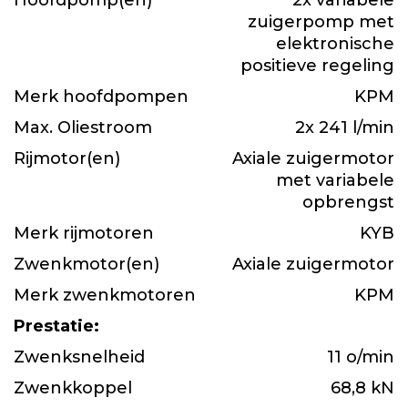
Hoofdpomp(en)
2x variabele
zuigerpomp met
elektronische
positieve regeling
Merk hoofdpompen
KPM
Max. Oliestroom
2x 241 l/min
Rijmotor(en)
Axiale zuigermotor
met variabele
opbrengst
Merk rijmotoren
KYB
Zwenkmotor(en)
Axiale zuigermotor
Merk zwenkmotoren
KPM
Prestatie:
Zwenksnelheid
11 o/min
Zwenkkoppel
68,8 kN