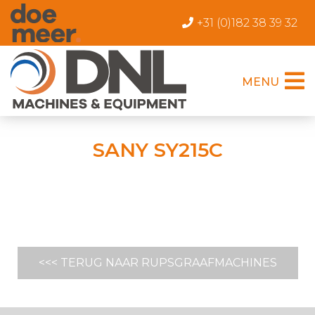
+31 (0)182 38 39 32
MENU
SANY SY215C
<<< TERUG NAAR RUPSGRAAFMACHINES