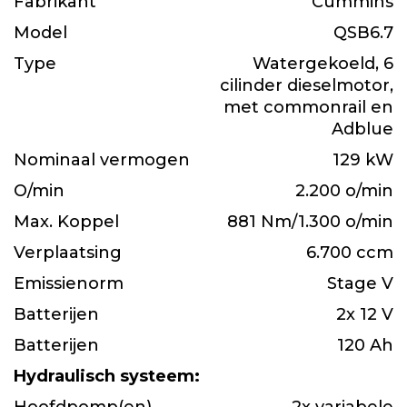
Fabrikant
Cummins
Model
QSB6.7
Type
Watergekoeld, 6
cilinder dieselmotor,
met commonrail en
Adblue
Nominaal vermogen
129 kW
O/min
2.200 o/min
Max. Koppel
881 Nm/1.300 o/min
Verplaatsing
6.700 ccm
Emissienorm
Stage V
Batterijen
2x 12 V
Batterijen
120 Ah
Hydraulisch systeem: