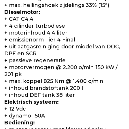
+
max. hellingshoek zijdelings 33% (15
°
)
Dieselmotor:
+
CAT C4.4
+
4 cilinder turbodiesel
+
motorinhoud 4,4 liter
+
emissienorm Tier 4 Final
+
uitlaatgasreiniging door middel van DOC,
DPF en SCR
+
passieve regeneratie
+
motorvermogen @ 2.200 o/min 150 kW /
201 pk
+
max. koppel 825 Nm @ 1.400 o/min
+
inhoud brandstoftank 200 l
+
inhoud DEF tank 38 liter
Elektrisch systeem:
+
12 Vdc
+
dynamo 150A
Bediening: