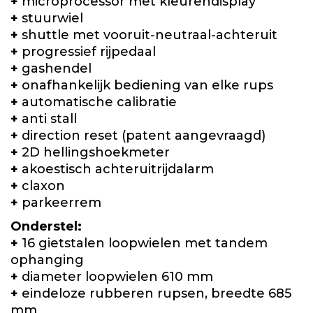
+
microprocessor met kleurendisplay
+
stuurwiel
+
shuttle met vooruit-neutraal-achteruit
+
progressief rijpedaal
+
gashendel
+
onafhankelijk bediening van elke rups
+
automatische calibratie
+
anti stall
+
direction reset (patent aangevraagd)
+
2D hellingshoekmeter
+
akoestisch achteruitrijdalarm
+
claxon
+
parkeerrem
Onderstel:
+
16 gietstalen loopwielen met tandem
ophanging
+
diameter loopwielen 610 mm
+
eindeloze rubberen rupsen, breedte 685
mm