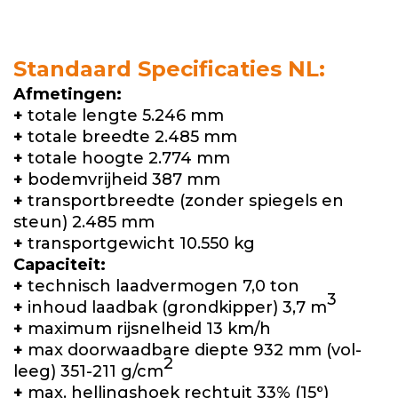
Standaard Specificaties NL:
Afmetingen:
+
totale lengte 5.246 mm
+
totale breedte 2.485 mm
+
totale hoogte 2.774 mm
+
bodemvrijheid 387 mm
+
transportbreedte (zonder spiegels en
steun) 2.485 mm
+
transportgewicht 10.550 kg
Capaciteit:
+
technisch laadvermogen 7,0 ton
3
+
inhoud laadbak (grondkipper) 3,7 m
+
maximum rijsnelheid 13 km/h
+
max doorwaadbare diepte 932 mm (vol-
2
leeg) 351-211 g/cm
+
max. hellingshoek rechtuit 33% (15
°
)