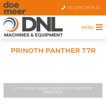
+31 (0)182 38 39 32
MENU
PRINOTH PANTHER T7R
<<< TERUG NAAR OVERZICHT PRINOTH
PANTHER