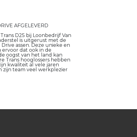
DRIVE AFGELEVERD
ans D25 bij Loonbedrijf Van
derstel is uitgerust met de
rive assen. Deze unieke en
 ervoor dat ook in de
e oogst van het land kan
e Trans hooglossers hebben
n kwaliteit al vele jaren
n zijn team veel werkplezier