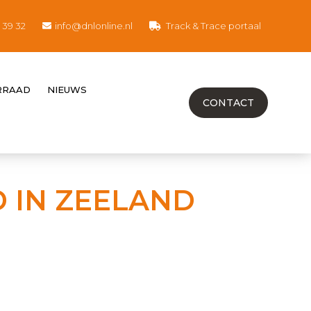
8 39 32
info@dnlonline.nl
Track & Trace portaal
RRAAD
NIEUWS
CONTACT
 IN ZEELAND