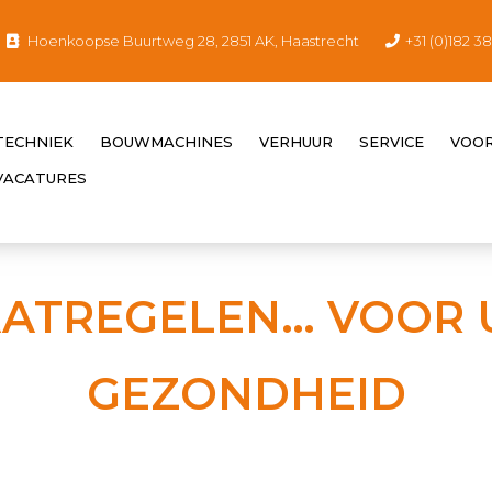
Hoenkoopse Buurtweg 28, 2851 AK, Haastrecht
+31 (0)182 3
ECHNIEK
BOUWMACHINES
VERHUUR
SERVICE
VOO
 VACATURES
ATREGELEN… VOOR 
GEZONDHEID