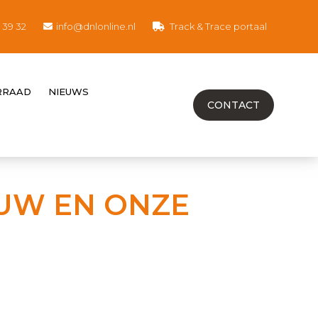
8 39 32
info@dnlonline.nl
Track & Trace portaal
RRAAD
NIEUWS
CONTACT
UW EN ONZE